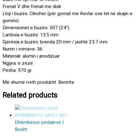
Frenat V dhe frenat me disk
Lloji i buzës: Clincher (për gomat me Kevlar ose tel në skajin e
gomës)
Dimensionet e buzës: 507 (24″)
Lartësia e buzës: 13.5 mm
Gjerësia e buzës: brenda 20 mm / jashtë 23.7 mm
Numri i vrimave: 36
Materiali: alumin i anodizuar
Ngjyra: e zezë
Pesha: 370 gr.
Më shumë rreth produktit: Beretta
Related products
Dhëmbëzor pedaleve |
Bosht