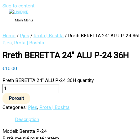
Skip to content
Main Menu
Home
/
Pjes
/
Rrota | Boshta
/ Rreth BERETTA 24″ ALU P-24 3
Pjes
,
Rrota | Boshta
Rreth BERETTA 24″ ALU P-24 36H
€
10.00
Rreth BERETTA 24" ALU P-24 36H quantity
Porosit
Categories:
Pjes
,
Rrota | Boshta
Description
Modeli: Beretta P-24
Buzë me një mur të vetëm