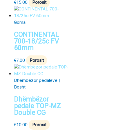
€
15.00
Porosit
Goma
CONTINENTAL
700-18/25c FV
60mm
€
7.00
Porosit
Dhëmbëzor pedaleve |
Bosht
Dhëmbëzor
pedale TOP-MZ
Double CG
€
10.00
Porosit