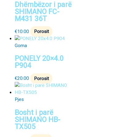
Dhëmbëzor i parë
SHIMANO FC-
M431 36T
€
10.00
Porosit
Goma
PONELY 20×4.0
P904
€
20.00
Porosit
Pjes
Bosht i parë
SHIMANO HB-
TX505