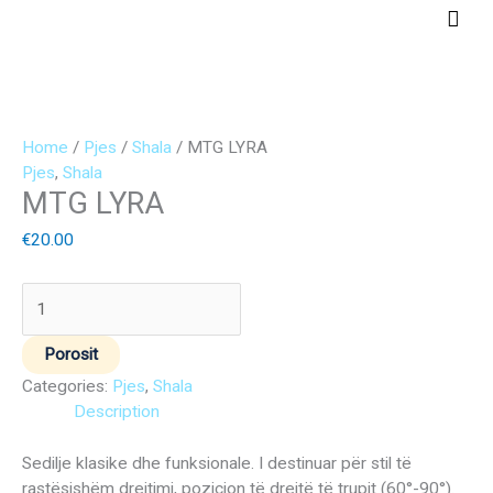
Skip
Main
to
Men
content
MTG
LYRA
Home
/
Pjes
/
Shala
/ MTG LYRA
quantity
Pjes
,
Shala
MTG LYRA
€
20.00
Porosit
Categories:
Pjes
,
Shala
Description
Sedilje klasike dhe funksionale. I destinuar për stil të
rastësishëm drejtimi, pozicion të drejtë të trupit (60°-90°).