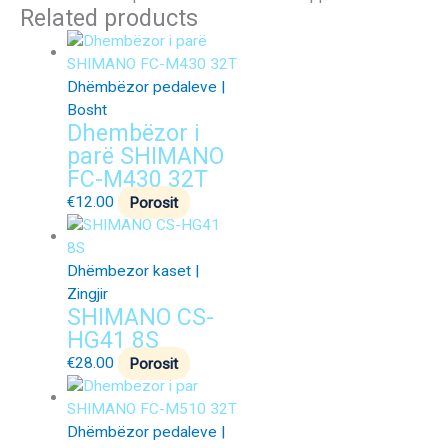
Related products
Dhëmbëzor pedaleve |
Bosht
Dhembëzor i
parë SHIMANO
FC-M430 32T
€
12.00
Porosit
Dhëmbezor kaset |
Zingjir
SHIMANO CS-
HG41 8S
€
28.00
Porosit
Dhëmbëzor pedaleve |