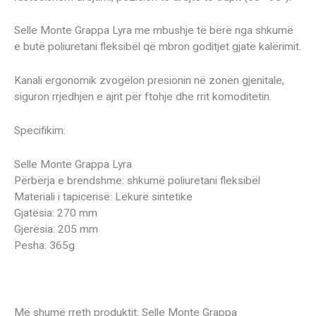
Selle Monte Grappa Lyra me mbushje të bërë nga shkumë
e butë poliuretani fleksibël që mbron goditjet gjatë kalërimit.
Kanali ergonomik zvogëlon presionin në zonën gjenitale,
siguron rrjedhjen e ajrit për ftohje dhe rrit komoditetin.
Specifikim:
Selle Monte Grappa Lyra
Përbërja e brendshme: shkumë poliuretani fleksibël
Materiali i tapicerisë: Lëkurë sintetike
Gjatësia: 270 mm
Gjerësia: 205 mm
Pesha: 365g
Më shumë rreth produktit: Selle Monte Grappa