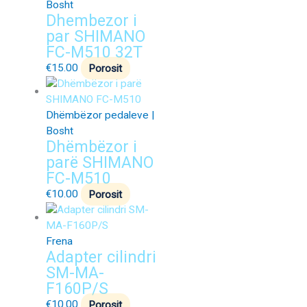
Bosht
Dhembezor i
par SHIMANO
FC-M510 32T
€
15.00
Porosit
Dhëmbëzor pedaleve |
Bosht
Dhëmbëzor i
parë SHIMANO
FC-M510
€
10.00
Porosit
Frena
Adapter cilindri
SM-MA-
F160P/S
€
10.00
Porosit