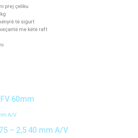
i prej çeliku
 kg
mënyrë të sigurt
 veçantë me këtë raft
mi
 FV 60mm
75 – 2,5 40 mm A/V