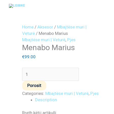
Skip
to
content
Menabo
Marius
Home
/
Aksesor
/
Mbajtëse muri |
quantity
Veturë
/ Menabo Marius
Mbajtëse muri | Veturë
,
Pjes
Menabo Marius
€
99.00
Porosit
Categories:
Mbajtëse muri | Veturë
,
Pjes
Description
Rreth këtij artikulli