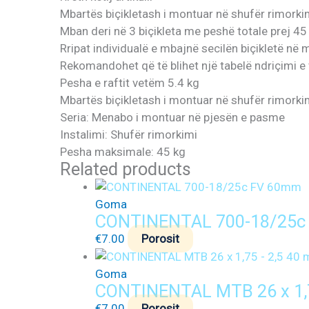
Mbartës biçikletash i montuar në shufër rimorkim
Mban deri në 3 biçikleta me peshë totale prej 45
Rripat individualë e mbajnë secilën biçikletë në 
Rekomandohet që të blihet një tabelë ndriçimi e
Pesha e raftit vetëm 5.4 kg
Mbartës biçikletash i montuar në shufër rimorki
Seria: Menabo i montuar në pjesën e pasme
Instalimi: Shufër rimorkimi
Pesha maksimale: 45 kg
Related products
Goma
CONTINENTAL 700-18/25c
€
7.00
Porosit
Goma
CONTINENTAL MTB 26 x 1,
€
7.00
Porosit