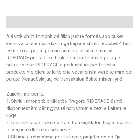
Description
A është shiriti i timonit që fillon jashtë formës apo duket i
lodhur, a ju dhembin duart nga kapja e shiritit të dobët? Tani
është koha për të përmirësuar me shiritin e timonit
RIDERACE për ta bërë biçikletën tuaj të duket po aq e
bukur sa e re. RIDERACE e përkushtuar për të shitur
produkte me cilësi të lartë dhe veçanërisht vlerë të mirë për
paratë. Kënaqësia juaj në transaksion është misioni ynë.
Zgjidhni një për ju:
1. Shiriti i timonit të biçikletës Rrugore RIDERACE është i
disponueshëm për ngjyra të ndryshme: e zez, e kaltert, e
kuqe.
2. Dizajni luksoz i lëkurës PU e bën biçikletën tuaj të dashur
të veçantë dhe mbresëlënëse.
3. Shumë e rehatshme për t’u kapur, patjetër që do t’ju