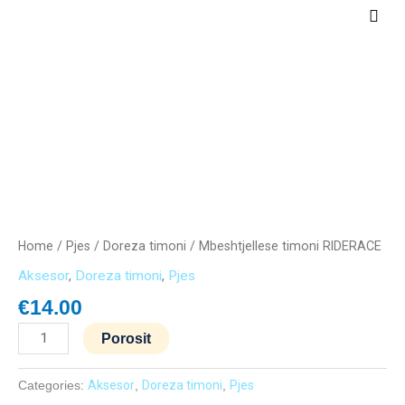
Skip
Main
to
Men
content
Mbeshtjellese
timoni
RIDERACE
quantity
Home
/
Pjes
/
Doreza timoni
/ Mbeshtjellese timoni RIDERACE
Aksesor
,
Doreza timoni
,
Pjes
€
14.00
Porosit
Categories:
Aksesor
,
Doreza timoni
,
Pjes