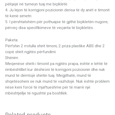
pëlqejë në turneun tuaj me biçikletë.
4. Ju lejon të korrigjoni pozicionin derisa të dy anët e timonit
të kenë simetri.
5. I përshtatshëm për pothuajse të gjithë biçikletën rrugore,
përveç disa specifikimeve të veçanta të biçikletës.
Paketa:
Përfshin 2 rrotulla shirit timoni, 2 priza plastike ABS dhe 2
copë shirit ngjitës përfundimi
Shënim:
Meqenëse shiriti i timonit pa ngjitës prapa, është e lehtë të
rimbështillet kur dëshironi të korrigjoni pozicionin dhe nuk
mund të dëmtojë shiritin tuaj. Megjithatë, mund të
shqetësoheni se nuk mund të vazhdojë. Nuk është problem
nëse keni forcë të mjaftueshme për të marrë një
mbështjellje të ngushtë pa boshllëk.
Related products