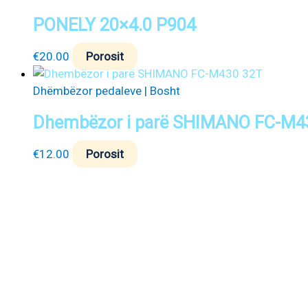
PONELY 20×4.0 P904
€
20.00
Porosit
Dhëmbëzor pedaleve | Bosht
Dhembëzor i parë SHIMANO FC-M4
€
12.00
Porosit