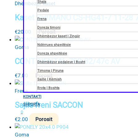
Shala
Dhëmbëzor kaset
Pedale
Kaset SHIMANO CS-HG41-7 11-28 
Frena
Doreza timoni
€
20.00
Porosit
Dhëmbezor kaset | Zingjir
Ndërrues shpejtësie
Goma
Doreza shpejtësie
CONTINENTAL 700-32/47c AV
Dhëmbëzor pedaleve | Bosht
Timona | Piruna
€
7.00
Porosit
Sajlle | Këmish
Rrota | Boshta
Frena
KONTAKTI
Sajlle freni SACCON
SHPORTA
0
€
2.00
Porosit
Goma