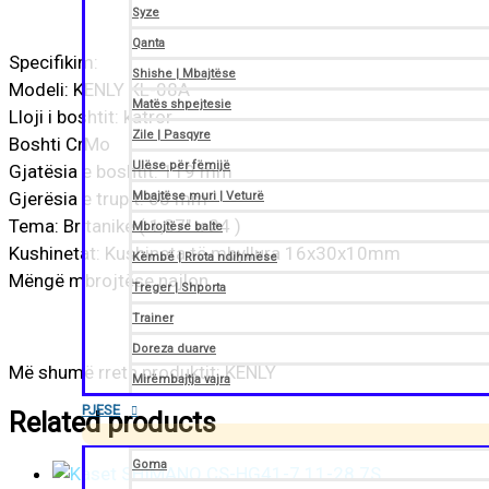
Syze
Qanta
Specifikim:
Shishe | Mbajtëse
Modeli: KENLY KL-08A
Matës shpejtesie
Lloji i boshtit: katror
Zile | Pasqyre
Boshti CrMo
Ulëse për fëmijë
Gjatësia e boshtit: 119 mm
Gjerësia e trupit: 68 mm
Mbajtëse muri | Veturë
Tema: Britanike ( 1,37″ x 24 )
Mbrojtëse balte
Kushinetat: Kushineta të mbyllura 16x30x10mm
Këmbë | Rrota ndihmëse
Mëngë mbrojtëse najlon
Treger | Shporta
Trainer
Doreza duarve
Më shumë rreth produktit: KENLY
Mirëmbajtja vajra
PJESE
Related products
Goma