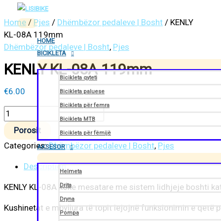
Skip
KENLY
Main
Menu
to
KL-
Home
/
Pjes
/
Dhëmbëzor pedaleve | Bosht
/ KENLY
content
08A
KL-08A 119mm
HOME
119mm
Dhëmbëzor pedaleve | Bosht
,
Pjes
BICIKLETA
quantity
KENLY KL-08A 119mm
Bicikleta qyteti
€
6.00
Bicikleta paluese
Bicikleta për femra
Bicikleta MTB
Porosit
Bicikleta për fëmijë
Categories:
Dhëmbëzor pedaleve | Bosht
,
Pjes
AKSESOR
Description
Helmeta
Drita
KENLY KL-08A koke mesatare me sistem lidhjeje boshti kat
Dryna
Kushinetat e mbyllura të topit lejojnë funksionimin e qetë pa
Pompa