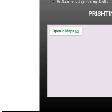
Rr .Gazmend Zajmi , Breg i Diellit
PRISHTI