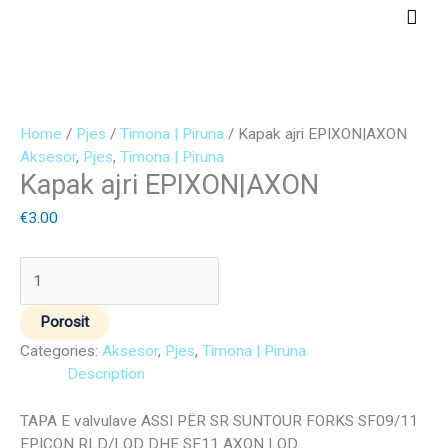
Skip
Main
to
Men
content
Kapak
ajri
Home
/
Pjes
/
Timona | Piruna
/ Kapak ajri EPIXON|AXON
EPIXON|AXON
Aksesor
,
Pjes
,
Timona | Piruna
Kapak ajri EPIXON|AXON
quantity
€
3.00
Porosit
Categories:
Aksesor
,
Pjes
,
Timona | Piruna
Description
TAPA E valvulave ASSI PËR SR SUNTOUR FORKS SF09/11
EPICON RLD/LOD DHE SF11 AXON LOD