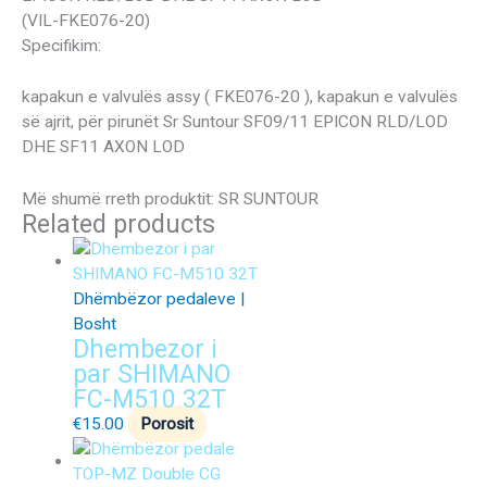
(VIL-FKE076-20)
Specifikim:
kapakun e valvulës assy ( FKE076-20 ), kapakun e valvulës
së ajrit, për pirunët Sr Suntour SF09/11 EPICON RLD/LOD
DHE SF11 AXON LOD
Më shumë rreth produktit: SR SUNTOUR
Related products
Dhëmbëzor pedaleve |
Bosht
Dhembezor i
par SHIMANO
FC-M510 32T
€
15.00
Porosit