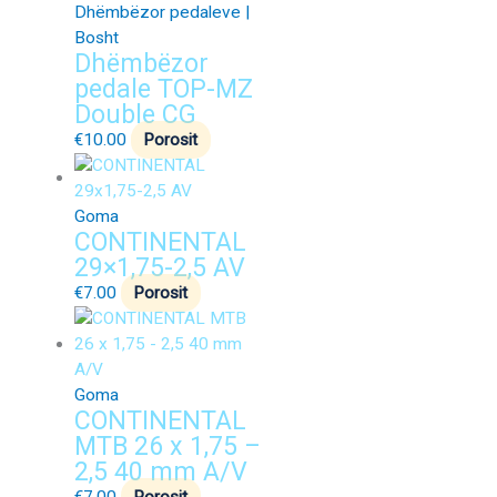
Dhëmbëzor pedaleve |
Bosht
Dhëmbëzor
pedale TOP-MZ
Double CG
€
10.00
Porosit
Goma
CONTINENTAL
29×1,75-2,5 AV
€
7.00
Porosit
Goma
CONTINENTAL
MTB 26 x 1,75 –
2,5 40 mm A/V