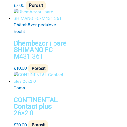
€
7.00
Porosit
Dhëmbëzor pedaleve |
Bosht
Dhëmbëzor i parë
SHIMANO FC-
M431 36T
€
10.00
Porosit
Goma
CONTINENTAL
Contact plus
26×2.0
€
30.00
Porosit