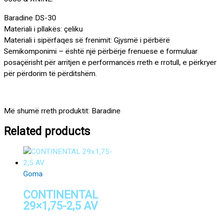
Baradine DS-30
Materiali i pllakës: çeliku
Materiali i sipërfaqes së frenimit: Gjysmë i përbërë
Semikomponimi – është një përbërje frenuese e formuluar
posaçërisht për arritjen e performancës rreth e rrotull, e përkryer
për përdorim të përditshëm.
Më shumë rreth produktit: Baradine
Related products
Goma
CONTINENTAL
29×1,75-2,5 AV