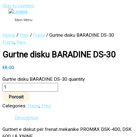
Skip to content
Main Menu
Home
/
Pjes
/
Frena
/ Gurtne disku BARADINE DS-30
Frena
,
Pjes
Gurtne disku BARADINE DS-30
€
8.00
Gurtne disku BARADINE DS-30 quantity
Porosit
Categories:
Frena
,
Pjes
Description
Gurtnet e diskut për frenat mekanike PROMAX DSK-400, DSK
600J & XNINE.