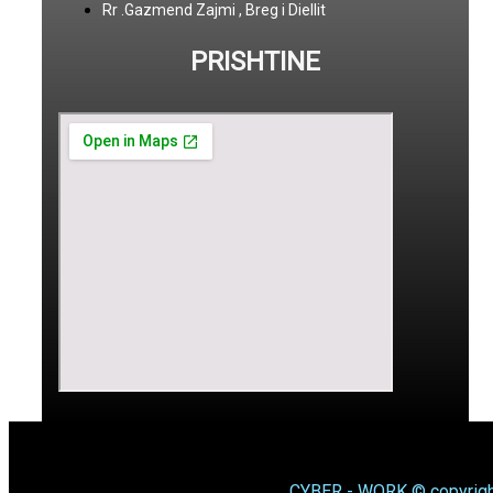
Rr .Gazmend Zajmi , Breg i Diellit
PRISHTINE
CYBER - WORK © copyrigh