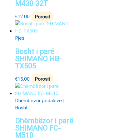
M430 32T
€
12.00
Porosit
Pjes
Bosht i parë
SHIMANO HB-
TX505
€
15.00
Porosit
Dhëmbëzor pedaleve |
Bosht
Dhëmbëzor i parë
SHIMANO FC-
M510