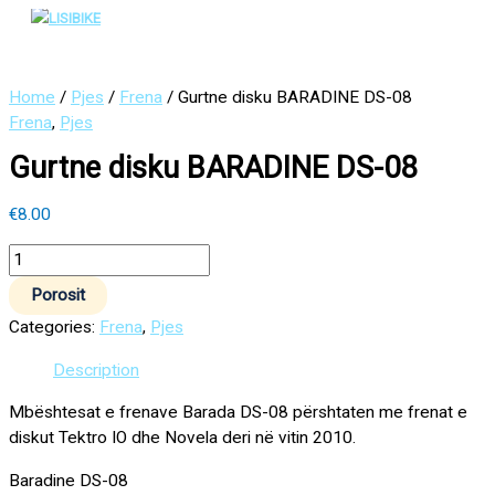
Main
Skip
Gurtne
Menu
to
disku
content
BARADINE
DS-
Home
/
Pjes
/
Frena
/ Gurtne disku BARADINE DS-08
08
Frena
,
Pjes
quantity
Gurtne disku BARADINE DS-08
€
8.00
Porosit
Categories:
Frena
,
Pjes
Description
Mbështesat e frenave Barada DS-08 përshtaten me frenat e
diskut Tektro IO dhe Novela deri në vitin 2010.
Baradine DS-08