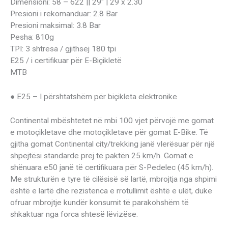
Dimensioni: 58 – 622 || 29″ | 29 x 2.30
Presioni i rekomanduar: 2.8 Bar
Presioni maksimal: 3.8 Bar
Pesha: 810g
TPI: 3 shtresa / gjithsej 180 tpi
E25 / i certifikuar për E-Biçikletë
MTB
● E25 – I përshtatshëm për biçikleta elektronike
Continental mbështetet në mbi 100 vjet përvojë me gomat
e motoçikletave dhe motoçikletave për gomat E-Bike. Të
gjitha gomat Continental city/trekking janë vlerësuar për një
shpejtësi standarde prej të paktën 25 km/h. Gomat e
shënuara e50 janë të certifikuara për S-Pedelec (45 km/h).
Me strukturën e tyre të cilësisë së lartë, mbrojtja nga shpimi
është e lartë dhe rezistenca e rrotullimit është e ulët, duke
ofruar mbrojtje kundër konsumit të parakohshëm të
shkaktuar nga forca shtesë lëvizëse.