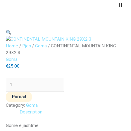
Skip
Main
to
Men
content
CONTINENTAL
MOUNTAIN
KING
Home
/
Pjes
/
Goma
/ CONTINENTAL MOUNTAIN KING
29X2.3
29X2.3
quantity
Goma
€
25.00
Porosit
Category:
Goma
Description
Gomë e jashtme..