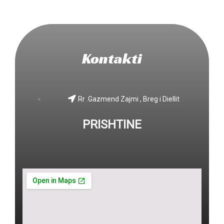
b
a
o
g
o
r
k
a
Kontakti
m
Rr .Gazmend Zajmi , Breg i Diellit
PRISHTINE