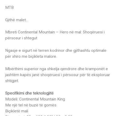
MTB
Gjithë malet…
Mbreti Continental Mountain – Hero në mal: Shoqëruesi i
përsosur i shtegut
Ngasje e sigurt në terren kodrinor dhe gjithashtu optimale
për xhiro me biçikleta malore.
Mbërthimi superior nga shkelja qendrore dhe kramponët e
jashtëm kapës janë shoqëruesi i përsosur për të eksploruar
shtigjet.
Specifikimi dhe teknologjitë
Modeli: Continental Mountain King
Me një tel në buzë të gomës
Biçikletë mali