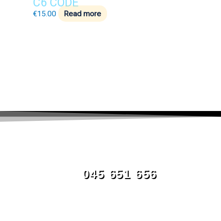
C6 CODE
€
15.00
Read more
045 651 656