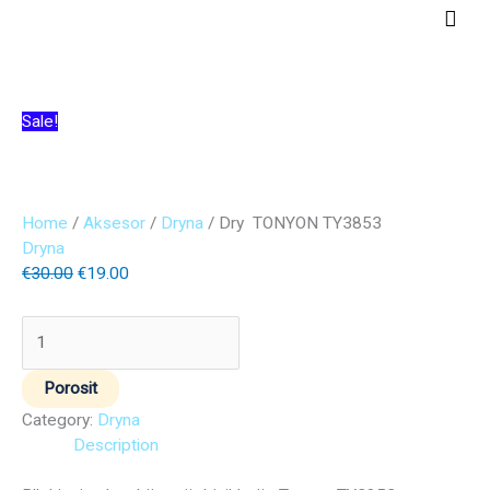
Skip
Main
to
Men
content
Dry
Original
Current
Sale!
TONYON
price
price
TY3853
was:
is:
quantity
€30.00.
€19.00.
Home
/
Aksesor
/
Dryna
/ Dry TONYON TY3853
Dryna
€
30.00
€
19.00
Porosit
Category:
Dryna
Description