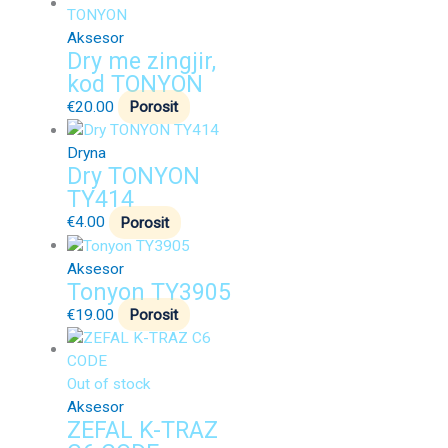
Aksesor
Dry me zingjir,
kod TONYON
€
20.00
Porosit
Dryna
Dry TONYON
TY414
€
4.00
Porosit
Aksesor
Tonyon TY3905
€
19.00
Porosit
Out of stock
Aksesor
ZEFAL K-TRAZ