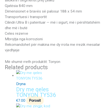
Bllokimi i segmentit prej çeliku
Gjatësia 840 mm
Dimensionet e bravës së palosur 188 x 54 mm
Transportuesi i transportit
Cilindri Ultra B i patentuar — më i sigurt, më i përshtatshëm
dhe më i butë
Celes rezerve
Mbrojtja nga korrozioni
Rekomandohet për makina me dy rrota me rrezik mesatar
vjedhjeje
Më shumë rreth produktit: Tonyon
Related products
Dryna
Dry me qeles
TONYON TY536
€
7.00
Porosit