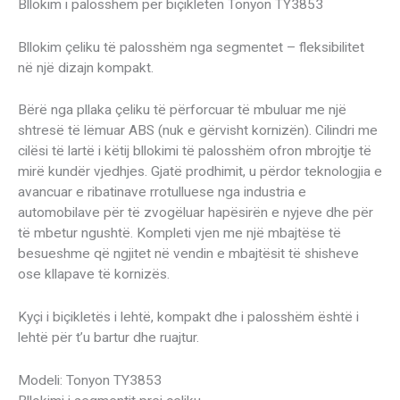
Bllokim i palosshëm për biçikletën Tonyon TY3853
Bllokim çeliku të palosshëm nga segmentet – fleksibilitet
në një dizajn kompakt.
Bërë nga pllaka çeliku të përforcuar të mbuluar me një
shtresë të lëmuar ABS (nuk e gërvisht kornizën). Cilindri me
cilësi të lartë i këtij bllokimi të palosshëm ofron mbrojtje të
mirë kundër vjedhjes. Gjatë prodhimit, u përdor teknologjia e
avancuar e ribatinave rrotulluese nga industria e
automobilave për të zvogëluar hapësirën e nyjeve dhe për
të mbetur ngushtë. Kompleti vjen me një mbajtëse të
besueshme që ngjitet në vendin e mbajtësit të shisheve
ose kllapave të kornizës.
Kyçi i biçikletës i lehtë, kompakt dhe i palosshëm është i
lehtë për t’u bartur dhe ruajtur.
Modeli: Tonyon TY3853