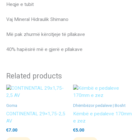
Heqje e tubit
Vaj Mineral Hidraulik Shimano
Më pak zhurmë kërcitjeje të pllakave
40% hapësirë ​​më e gjerë e pllakave
Related products
Goma
Dhëmbëzor pedaleve | Bosht
CONTINENTAL 29×1,75-2,5
Këmbë e pedaleve 170mm
AV
e zez
€
7.00
€
5.00