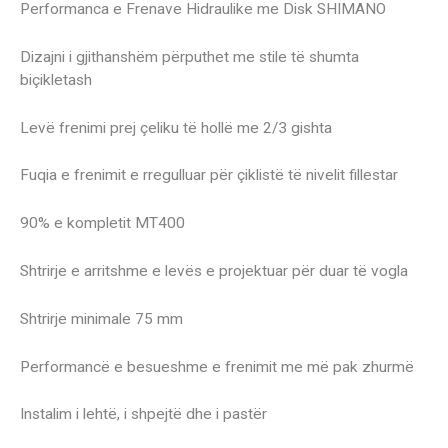
Performanca e Frenave Hidraulike me Disk SHIMANO
Dizajni i gjithanshëm përputhet me stile të shumta
biçikletash
Levë frenimi prej çeliku të hollë me 2/3 gishta
Fuqia e frenimit e rregulluar për çiklistë të nivelit fillestar
90% e kompletit MT400
Shtrirje e arritshme e levës e projektuar për duar të vogla
Shtrirje minimale 75 mm
Performancë e besueshme e frenimit me më pak zhurmë
Instalim i lehtë, i shpejtë dhe i pastër