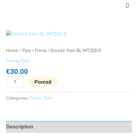
Skip
Main
to
Men
content
Dorezë
freni
BL-
Home
/
Pjes
/
Frena
/ Dorezë freni BL-MT200 R
MT200
Frena
,
Pjes
R
quantity
€
30.00
Porosit
Categories:
Frena
,
Pjes
Description