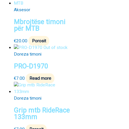
Aksesor
Mbrojtëse timoni
për MTB
€
20.00
Porosit
Out of stock
Doreza timoni
PRO-D1970
€
7.00
Read more
Doreza timoni
Grip mtb RideRace
133mm