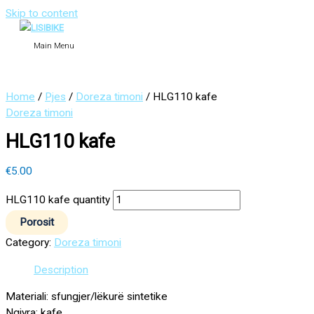
Skip to content
Main Menu
Home
/
Pjes
/
Doreza timoni
/ HLG110 kafe
Doreza timoni
HLG110 kafe
€
5.00
HLG110 kafe quantity
Porosit
Category:
Doreza timoni
Description
Materiali: sfungjer/lëkurë sintetike
Ngjyra: kafe