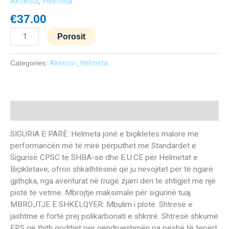
Aksesor
,
Helmeta
€
37.00
Porosit
Categories:
Aksesor
,
Helmeta
Description
SIGURIA E PARË: Helmeta jonë e biçikletës malore me
performancën më të mirë përputhet me Standardet e
Sigurisë CPSC të SHBA-së dhe E.U.CE për Helmetat e
Biçikletave, ofron shkathtësinë që ju nevojitet për të ngarë
gjithçka, nga aventurat në rrugë zjarri deri te shtigjet me një
pistë të vetme. Mbrojtje maksimale për sigurinë tuaj.
MBROJTJE E SHKËLQYER: Mbulim i plotë. Shtresë e
jashtme e fortë prej polikarbonati e shkrirë. Shtresë shkumë
EPS që thith goditjet për qëndrueshmëri pa peshë të tepërt.