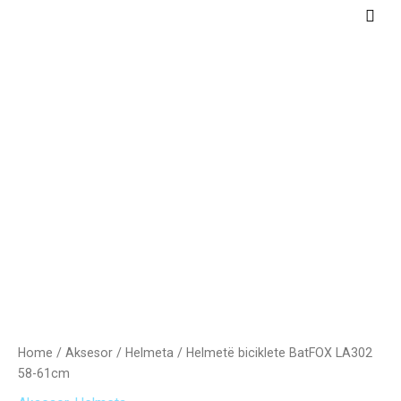
Skip
Main
to
Men
content
Helmetë
biciklete
BatFOX
LA302
58-
61cm
quantity
Home
/
Aksesor
/
Helmeta
/ Helmetë biciklete BatFOX LA302
58-61cm