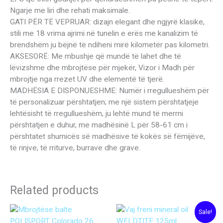
Ngarje me liri dhe rehati maksimale.
GATI PËR TË VEPRUAR: dizajn elegant dhe ngjyrë klasike,
stili me 18 vrima ajrimi në tunelin e erës me kanalizim të
brendshëm ju bëjnë të ndiheni mirë kilometër pas kilometri.
AKSESORË: Me mbushje që mundë të lahet dhe të
lëvizshme dhe mbrojtëse për mjekër, Vizor i Madh për
mbrojtje nga rrezet UV dhe elementë të tjerë.
MADHËSIA E DISPONUESHME: Numër i rregullueshëm për
të personalizuar përshtatjen; ​​me një sistem përshtatjeje
lehtësisht të rregullueshëm, ju lehtë mund të merrni
përshtatjen e duhur, me madhësinë L për 58-61 cm i
përshtatet shumicës së madhësive të kokës së fëmijëve,
të rinjve, të rriturve, burrave dhe grave.
Related products
Original
Current
Sale!
price
price