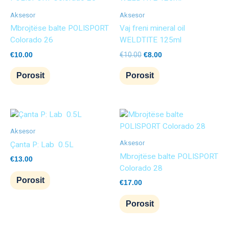
was:
is:
€10.00.
€8.00.
Aksesor
Aksesor
Mbrojtëse balte POLISPORT
Vaj freni mineral oil
Colorado 26
WELDTITE 125ml
€
10.00
€
10.00
€
8.00
Porosit
Porosit
Aksesor
Aksesor
Çanta P: Lab 0.5L
Mbrojtëse balte POLISPORT
€
13.00
Colorado 28
Porosit
€
17.00
Porosit