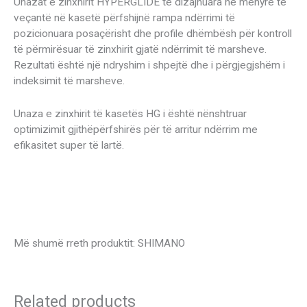
Unazat e zinxhirit HYPERGLIDE të dizajnuara në mënyrë të
veçantë në kasetë përfshijnë rampa ndërrimi të
pozicionuara posaçërisht dhe profile dhëmbësh për kontroll
të përmirësuar të zinxhirit gjatë ndërrimit të marsheve.
Rezultati është një ndryshim i shpejtë dhe i përgjegjshëm i
indeksimit të marsheve.
Unaza e zinxhirit të kasetës HG i është nënshtruar
optimizimit gjithëpërfshirës për të arritur ndërrim me
efikasitet super të lartë.
Më shumë rreth produktit: SHIMANO
Related products