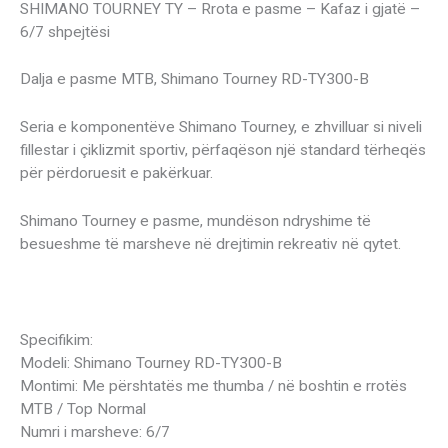
SHIMANO TOURNEY TY – Rrota e pasme – Kafaz i gjatë –
6/7 shpejtësi
Dalja e pasme MTB, Shimano Tourney RD-TY300-B
Seria e komponentëve Shimano Tourney, e zhvilluar si niveli
fillestar i çiklizmit sportiv, përfaqëson një standard tërheqës
për përdoruesit e pakërkuar.
Shimano Tourney e pasme, mundëson ndryshime të
besueshme të marsheve në drejtimin rekreativ në qytet.
Specifikim:
Modeli: Shimano Tourney RD-TY300-B
Montimi: Me përshtatës me thumba / në boshtin e rrotës
MTB / Top Normal
Numri i marsheve: 6/7