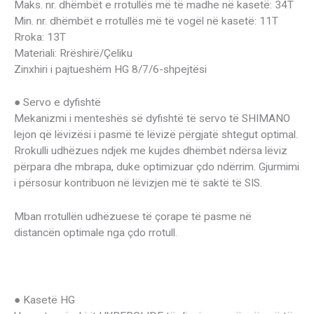
Maks. nr. dhëmbët e rrotullës më të madhe në kasetë: 34T
Min. nr. dhëmbët e rrotullës më të vogël në kasetë: 11T
Rroka: 13T
Materiali: Rrëshirë/Çeliku
Zinxhiri i pajtueshëm HG 8/7/6-shpejtësi
● Servo e dyfishtë
Mekanizmi i menteshës së dyfishtë të servo të SHIMANO
lejon që lëvizësi i pasmë të lëvizë përgjatë shtegut optimal.
Rrokulli udhëzues ndjek me kujdes dhëmbët ndërsa lëviz
përpara dhe mbrapa, duke optimizuar çdo ndërrim. Gjurmimi
i përsosur kontribuon në lëvizjen më të saktë të SIS.
Mban rrotullën udhëzuese të çorape të pasme në
distancën optimale nga çdo rrotull.
● Kasetë HG