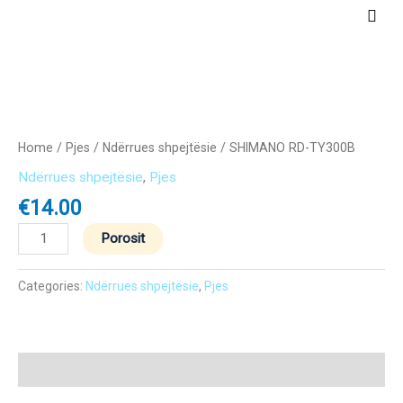
Skip
Main
to
Men
content
SHIMANO
RD-
TY300B
Home
/
Pjes
/
Ndërrues shpejtësie
/ SHIMANO RD-TY300B
quantity
Ndërrues shpejtësie
,
Pjes
€
14.00
Porosit
Categories:
Ndërrues shpejtësie
,
Pjes
Description