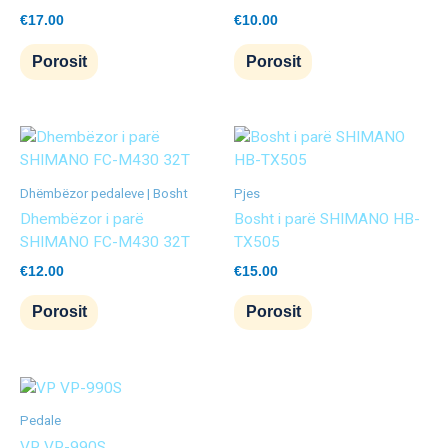
€
17.00
€
10.00
Porosit
Porosit
Dhëmbëzor pedaleve | Bosht
Pjes
Dhembëzor i parë
Bosht i parë SHIMANO HB-
SHIMANO FC-M430 32T
TX505
€
12.00
€
15.00
Porosit
Porosit
Pedale
VP VP-990S