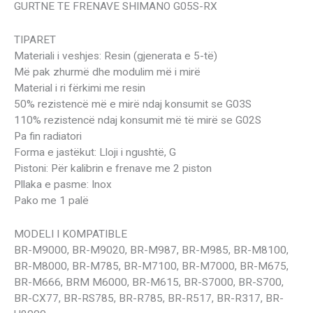
GURTNE TE FRENAVE SHIMANO G05S-RX
TIPARET
Materiali i veshjes: Resin (gjenerata e 5-të)
Më pak zhurmë dhe modulim më i mirë
Material i ri fërkimi me resin
50% rezistencë më e mirë ndaj konsumit se G03S
110% rezistencë ndaj konsumit më të mirë se G02S
Pa fin radiatori
Forma e jastëkut: Lloji i ngushtë, G
Pistoni: Për kalibrin e frenave me 2 piston
Pllaka e pasme: Inox
Pako me 1 palë
MODELI I KOMPATIBLE
BR-M9000, BR-M9020, BR-M987, BR-M985, BR-M8100,
BR-M8000, BR-M785, BR-M7100, BR-M7000, BR-M675,
BR-M666, BRM M6000, BR-M615, BR-S7000, BR-S700,
BR-CX77, BR-RS785, BR-R785, BR-R517, BR-R317, BR-