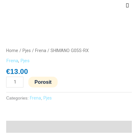
Skip
Main
to
Men
content
SHIMANO
G05S-
RX
Home
/
Pjes
/
Frena
/ SHIMANO G05S-RX
quantity
Frena
,
Pjes
€
13.00
Porosit
Categories:
Frena
,
Pjes
Description