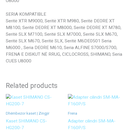
U8000
SERIA KOMPATIBLE
Seritë XTR M9000, Seritë XTR M980, Seritë DEORE XT
M8100, Seritë DEORE XT M8000, Seritë DEORE XT M780,
Seritë SLX M7100, Seritë SLX M7000, Seritë SLX M670,
Seritë SLX M670, Seritë SLX, Seritë M6DE0501 Seria
M6000 , Seria DEORE M610, Seria ALFINE S7000/S700,
FRENA E DISKUT NË RRUG, CICLOCROSS, SHIMANO, Seria
CUES U8000
Related products
Dhëmbezor kaset | Zingjir
Frena
Kaset SHIMANO CS-
Adapter cilindri SM-MA-
HG200-7
F160P/S