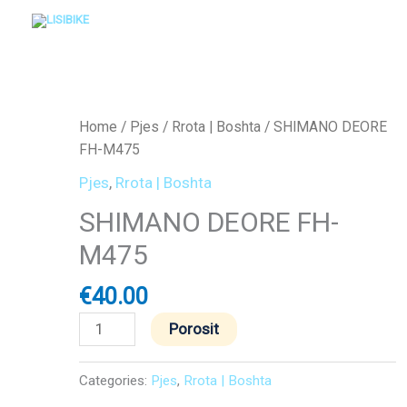
Skip
to
content
SHIMANO
DEORE
FH-
Home
/
Pjes
/
Rrota | Boshta
/ SHIMANO DEORE
M475
FH-M475
quantity
Pjes
,
Rrota | Boshta
SHIMANO DEORE FH-
M475
€
40.00
Porosit
Categories:
Pjes
,
Rrota | Boshta