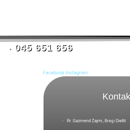
045 651 656
Facebook
Instagram
Kontak
Rr .Gazmend Zajmi , Breg i Diellit