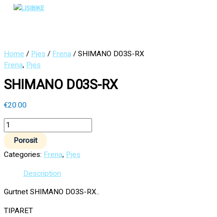
Main
Skip
SHIMANO
Menu
to
D03S-
content
RX
quantity
Home
/
Pjes
/
Frena
/ SHIMANO D03S-RX
Frena
,
Pjes
SHIMANO D03S-RX
€
20.00
Porosit
Categories:
Frena
,
Pjes
Description
Gurtnet SHIMANO D03S-RX..
TIPARET