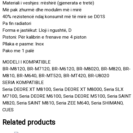
Materiali i veshjes: rrëshirë (gjenerata e tretë)
Më pak zhurmë dhe modulim më i mirë
40% rezistencë ndaj konsumit më të mirë se D01S
Pa fin radiatori
Forma e jastëkut: Lloji i ngushtë, D
Pistoni: Për kalibrin e frenave me 4 piston
Pllaka e pasme: Inox
Pako me 1 palë
MODELI I KOMPATIBLE
BR-M8120, BR-M7120, BR-M6120, BR-M8020, BR-M820, BR-
M810, BR-M640, BR-MT520, BR-MT420, BR-U8020
SERIA KOMPATIBLE
Seria DEORE XT M8100, Seria DEORE XT M8000, Seria SLX
M7100, Seria DEORE M6100, Seria DEORE M5100, Seria SAINT
M820, Seria SAINT M810, Seria ZEE M640, Seria SHIMANO,
CUES
Related products