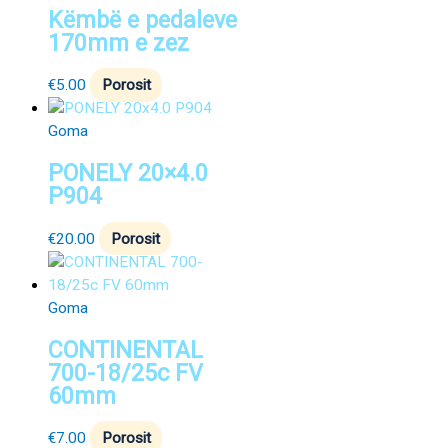
Këmbë e pedaleve
170mm e zez
€
5.00
Porosit
Goma
PONELY 20×4.0
P904
€
20.00
Porosit
Goma
CONTINENTAL
700-18/25c FV
60mm
€
7.00
Porosit