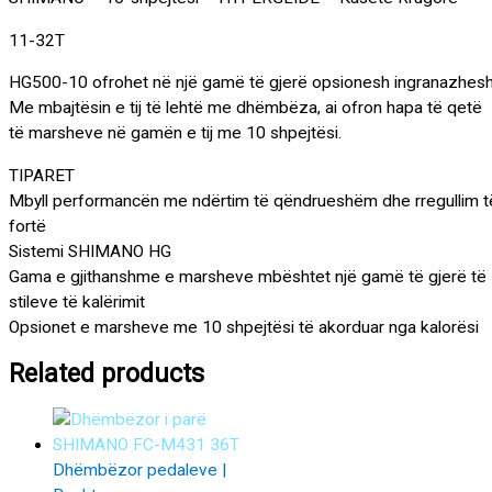
11-32T
HG500-10 ofrohet në një gamë të gjerë opsionesh ingranazhesh
Me mbajtësin e tij të lehtë me dhëmbëza, ai ofron hapa të qetë
të marsheve në gamën e tij me 10 shpejtësi.
TIPARET
Mbyll performancën me ndërtim të qëndrueshëm dhe rregullim t
fortë
Sistemi SHIMANO HG
Gama e gjithanshme e marsheve mbështet një gamë të gjerë të
stileve të kalërimit
Opsionet e marsheve me 10 shpejtësi të akorduar nga kalorësi
Related products
Dhëmbëzor pedaleve |