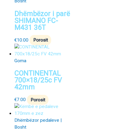
Bosht
Dhëmbëzor i parë
SHIMANO FC-
M431 36T
€
10.00
Porosit
Goma
CONTINENTAL
700×18/25c FV
42mm
€
7.00
Porosit
Dhëmbëzor pedaleve |
Bosht