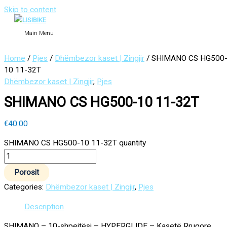
Skip to content
Main Menu
Home
/
Pjes
/
Dhëmbezor kaset | Zingjir
/ SHIMANO CS HG500
10 11-32T
Dhëmbezor kaset | Zingjir
,
Pjes
SHIMANO CS HG500-10 11-32T
€
40.00
SHIMANO CS HG500-10 11-32T quantity
Porosit
Categories:
Dhëmbezor kaset | Zingjir
,
Pjes
Description
SHIMANO – 10-shpejtësi – HYPERGLIDE – Kasetë Rrugore