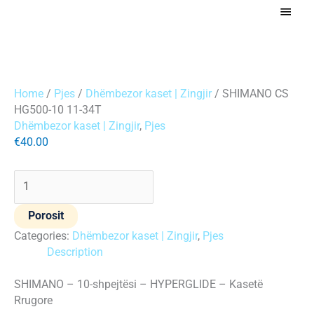
Skip
Main
to
Menu
content
SHIMANO
CS
Home
/
Pjes
/
Dhëmbezor kaset | Zingjir
/ SHIMANO CS
HG500-
HG500-10 11-34T
10
Dhëmbezor kaset | Zingjir
,
Pjes
11-
€
40.00
34T
quantity
Porosit
Categories:
Dhëmbezor kaset | Zingjir
,
Pjes
Description
SHIMANO – 10-shpejtësi – HYPERGLIDE – Kasetë
Rrugore