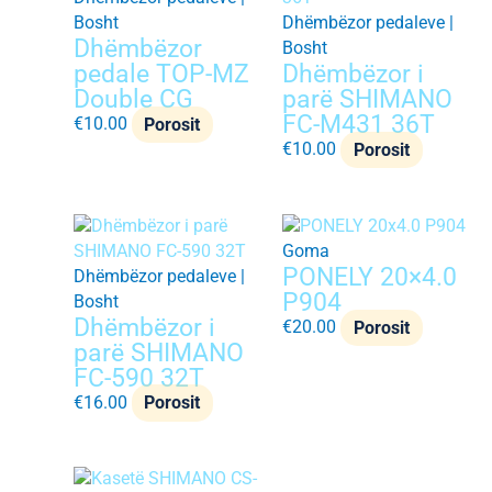
Bosht
Dhëmbëzor pedaleve |
Dhëmbëzor
Bosht
pedale TOP-MZ
Dhëmbëzor i
Double CG
parë SHIMANO
FC-M431 36T
€
10.00
Porosit
€
10.00
Porosit
Goma
PONELY 20×4.0
Dhëmbëzor pedaleve |
P904
Bosht
Dhëmbëzor i
€
20.00
Porosit
parë SHIMANO
FC-590 32T
€
16.00
Porosit