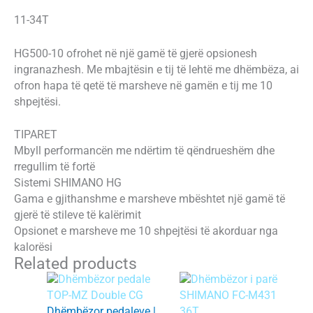
11-34T
HG500-10 ofrohet në një gamë të gjerë opsionesh
ingranazhesh. Me mbajtësin e tij të lehtë me dhëmbëza, ai
ofron hapa të qetë të marsheve në gamën e tij me 10
shpejtësi.
TIPARET
Mbyll performancën me ndërtim të qëndrueshëm dhe
rregullim të fortë
Sistemi SHIMANO HG
Gama e gjithanshme e marsheve mbështet një gamë të
gjerë të stileve të kalërimit
Opsionet e marsheve me 10 shpejtësi të akorduar nga
kalorësi
Related products
Dhëmbëzor pedaleve |