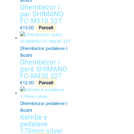
Bosht
Dhembezor i
par SHIMANO
FC-M510 32T
€
15.00
Porosit
Dhëmbëzor pedaleve |
Bosht
Dhembëzor i
parë SHIMANO
FC-M430 32T
€
12.00
Porosit
Dhëmbëzor pedaleve |
Bosht
Këmbë e
pedaleve
170mm silver