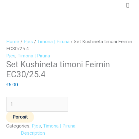
Skip
Main
to
Men
content
Set
Kushineta
Home
/
Pjes
/
Timona | Piruna
/ Set Kushineta timoni Feimin
timoni
EC30/25.4
Feimin
Pjes
,
Timona | Piruna
Set Kushineta timoni Feimin
EC30/25.4
quantity
EC30/25.4
€
5.00
Porosit
Categories:
Pjes
,
Timona | Piruna
Description