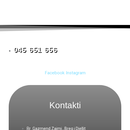
045 651 656
Facebook
Instagram
Kontakti
Rr .Gazmend Zajmi , Breg i Diellit