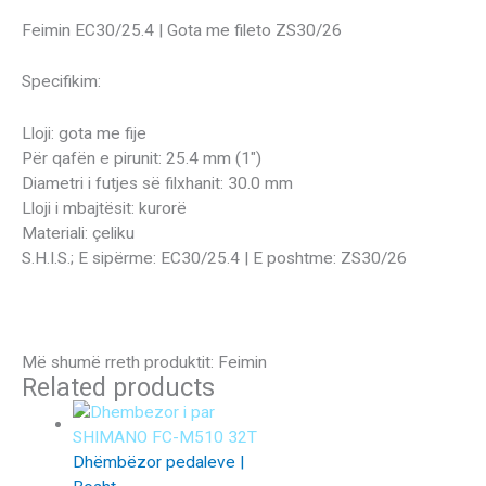
Feimin EC30/25.4 | Gota me fileto ZS30/26
Specifikim:
Lloji: gota me fije
Për qafën e pirunit: 25.4 mm (1″)
Diametri i futjes së filxhanit: 30.0 mm
Lloji i mbajtësit: kurorë
Materiali: çeliku
S.H.I.S.; E sipërme: EC30/25.4 | E poshtme: ZS30/26
Më shumë rreth produktit: Feimin
Related products
Dhëmbëzor pedaleve |