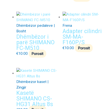
Dhëmbëzor pedaleve |
Frena
Adapter cilindri
Bosht
Dhëmbëzor i
SM-MA-
parë SHIMANO
F160P/S
FC-M510
€
10.00
Porosit
€
10.00
Porosit
Dhëmbezor kaset |
Zingjir
Kasetë
SHIMANO CS-
HG31 Altus 8s