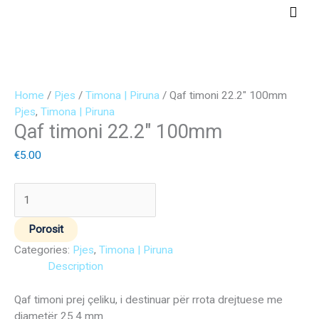
Skip
Main
to
Men
content
Qaf
timoni
Home
/
Pjes
/
Timona | Piruna
/ Qaf timoni 22.2″ 100mm
22.2"
Pjes
,
Timona | Piruna
Qaf timoni 22.2″ 100mm
100mm
quantity
€
5.00
Porosit
Categories:
Pjes
,
Timona | Piruna
Description
Qaf timoni prej çeliku, i destinuar për rrota drejtuese me
diametër 25.4 mm.