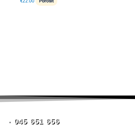
€
22.00
Porosit
045 651 656