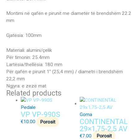
Montimi në qafën e pirunit me diametër të brendshëm 22.2
mm
Gjatësia: 100mm
Materiali: alumini/çelik
Për timonin: 25.4mm
Lartësia/thellësia: 180 mm
Për qafën e pirunit 1″ (25,4 mm) / diametri i brendshëm
22,2 mm
Ngjyra: e zezë mat
Related products
Pedale
VP VP-990S
Goma
CONTINENTAL
€
10.00
Porosit
29×1,75-2,5 AV
€
7.00
Porosit