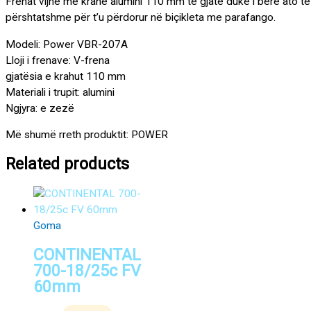
Frenat vijnë me krahë alumini 110 mm të gjatë duke i bërë ato të
përshtatshme për t’u përdorur në biçikleta me parafango.
Modeli: Power VBR-207A
Lloji i frenave: V-frena
gjatësia e krahut 110 mm
Materiali i trupit: alumini
Ngjyra: e zezë
Më shumë rreth produktit: POWER
Related products
Goma
CONTINENTAL
700-18/25c FV
60mm