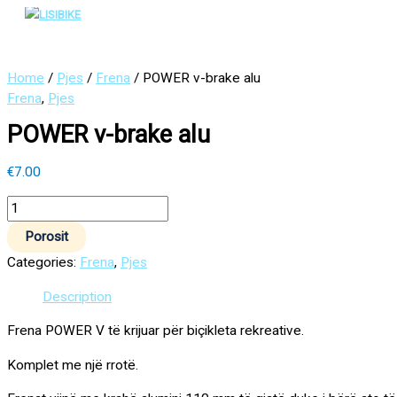
Main
Skip
POWER
Menu
to
v-
content
brake
alu
Home
/
Pjes
/
Frena
/ POWER v-brake alu
quantity
Frena
,
Pjes
POWER v-brake alu
€
7.00
Porosit
Categories:
Frena
,
Pjes
Description
Frena POWER V të krijuar për biçikleta rekreative.
Komplet me një rrotë.