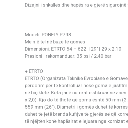
Dizajni i shkallës dhe hapësira e gjerë sigurojn
Modeli: PONELY P798
Me një tel në buzë të gomës
Dimensioni: ETRTO 54 – 622 || 29″ | 29 x 2.10
Presioni i rekomanduar: 35 psi / 2,40 bar
● ETRTO
ETRTO (Organizata Teknike Evropiane e Gomave
përdorim për të kontrolluar nëse goma e jashtme
në biçikletë. Këta janë numrat e shkruar në anë
x 2,0). Kjo do të thotë që goma është 50 mm (2
559 mm (26″). Diametri i gomës duhet të korre
duhet të jetë brenda kufijve të gjerësisë që ko
të njëjtën kohë hapësirat e lejuara nga kornizat e