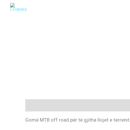
Skip
to
content
Description
Gomë MTB off road për të gjitha llojet e terrenit