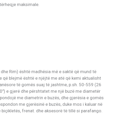
ë tërheqje maksimale.
 dhe Rim) është madhësia më e saktë që mund të
 që blejmë është e njëjtë me atë që kemi aktualisht
n anësore të gomës suaj të jashtme, p.sh. 50-559 (26
.0″) e gjerë dhe përshtatet me një buzë me diametër
spondojë me diametrin e buzës, dhe gjerësia e gomës
rrespondon me gjerësinë e buzës, duke mos i kaluar në
 biçikletës, frenat. dhe aksesorë të tillë si parafango.