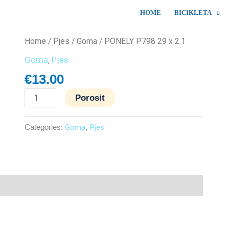
HOME
BICIKLETA
PONELY
Home
/
Pjes
/
Goma
/ PONELY P798 29 x 2.1
P798
Goma
,
Pjes
29
€
13.00
x
2.1
Porosit
quantity
Categories:
Goma
,
Pjes
.