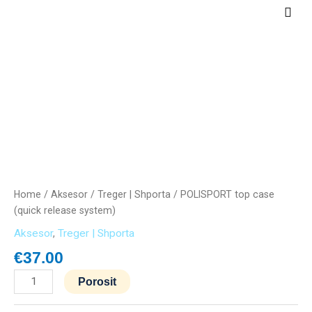
Skip
Main
to
Men
content
POLISPORT
top
case
(quick
release
system)
quantity
Home
/
Aksesor
/
Treger | Shporta
/ POLISPORT top case
(quick release system)
Aksesor
,
Treger | Shporta
€
37.00
Porosit