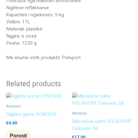
I mbrojtur nga ndikimet atmosferike
Ngjitëse reflektuese
Kapaciteti i ngarkesës: 5 kg
Vëllimi: 11L
Materiali: plastikë
Ngjyra: e zezë
Pesha: 1230 g
Më shumë rreth produktit: Polisport
Related products
Aksesor
Aksesor
Ngjitës gome SYNCROS
Mbrojtëse balte POLISPORT
€
4.00
Colorado 28
Porosit
€
17.00