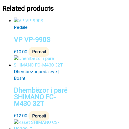
Related products
Pedale
VP VP-990S
€
10.00
Porosit
Dhëmbëzor pedaleve |
Bosht
Dhembëzor i parë
SHIMANO FC-
M430 32T
€
12.00
Porosit