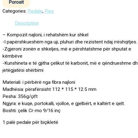
Porosit
Categories:
Pedale
,
Pjes
Description
– Kompozit najloni, i rehatshëm kur shkel
-I papërshkueshëm nga uji, pluhuri dhe rezistent ndaj rrëshqitjes.
-Zgjeroni zonën e shkeljes, më e përshtatshme për shputat e
këmbëve
-Kunshineta e të gjitha çelikut të karbonit, më e qëndrueshme d
jetëgjatësi shërbimi
Materiali: i përbërë nga fibra najloni
Madhësia: përafërsisht 112 * 115 * 12.5 mm
Pesha: 356g/çift
Ngjyra: e kuqe, portokalli, vjollce, e gjelbërt, e kaltërt e qelt.
Boshti: çelik Cr-mo 9/16 inç
1 palë pedale për biçikletë