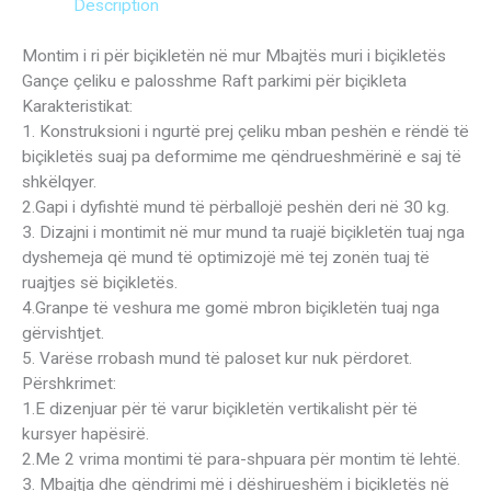
Description
Montim i ri për biçikletën në mur Mbajtës muri i biçikletës
Gançe çeliku e palosshme Raft parkimi për biçikleta
Karakteristikat:
1. Konstruksioni i ngurtë prej çeliku mban peshën e rëndë të
biçikletës suaj pa deformime me qëndrueshmërinë e saj të
shkëlqyer.
2.Gapi i dyfishtë mund të përballojë peshën deri në 30 kg.
3. Dizajni i montimit në mur mund ta ruajë biçikletën tuaj nga
dyshemeja që mund të optimizojë më tej zonën tuaj të
ruajtjes së biçikletës.
4.Granpe të veshura me gomë mbron biçikletën tuaj nga
gërvishtjet.
5. Varëse rrobash mund të paloset kur nuk përdoret.
Përshkrimet:
1.E dizenjuar për të varur biçikletën vertikalisht për të
kursyer hapësirë.
2.Me 2 vrima montimi të para-shpuara për montim të lehtë.
3. Mbajtja dhe qëndrimi më i dëshirueshëm i biçikletës në