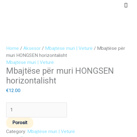
Skip
Main
to
Men
content
Mbajtëse
Original
Current
për
price
price
muri
was:
is:
Home
/
Aksesor
/
Mbajtëse muri | Veturë
/ Mbajtëse për
HONGSEN
€65.00.
€55.00.
muri HONGSEN horizontalisht
horizontalisht
Mbajtëse muri | Veturë
Mbajtëse për muri HONGSEN
quantity
horizontalisht
€
12.00
Porosit
Category:
Mbajtëse muri | Veturë