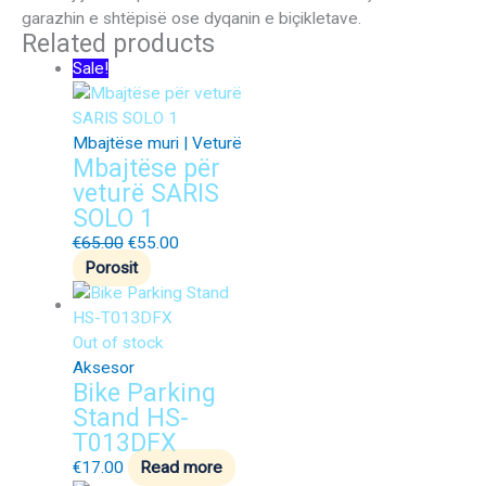
garazhin e shtëpisë ose dyqanin e biçikletave.
Related products
Sale!
Mbajtëse muri | Veturë
Mbajtëse për
veturë SARIS
SOLO 1
€
65.00
€
55.00
Porosit
Out of stock
Aksesor
Bike Parking
Stand HS-
T013DFX
€
17.00
Read more