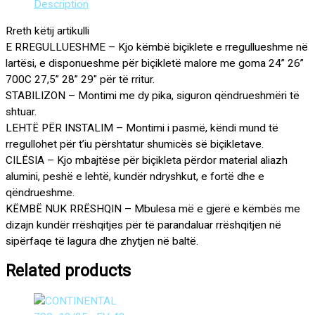
Description
Rreth këtij artikulli
E RREGULLUESHME – Kjo këmbë biçiklete e rregullueshme në
lartësi, e disponueshme për biçikletë malore me goma 24” 26”
700C 27,5” 28” 29″ për të rritur.
STABILIZON – Montimi me dy pika, siguron qëndrueshmëri të
shtuar.
LEHTË PËR INSTALIM – Montimi i pasmë, këndi mund të
rregullohet për t’iu përshtatur shumicës së biçikletave.
CILËSIA – Kjo mbajtëse për biçikleta përdor material aliazh
alumini, peshë e lehtë, kundër ndryshkut, e fortë dhe e
qëndrueshme.
KËMBË NUK RRËSHQIN – Mbulesa më e gjerë e këmbës me
dizajn kundër rrëshqitjes për të parandaluar rrëshqitjen në
sipërfaqe të lagura dhe zhytjen në baltë.
Related products