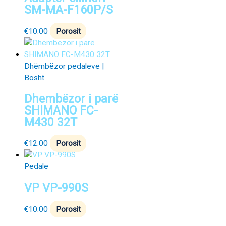
SM-MA-F160P/S
€
10.00
Porosit
Dhëmbëzor pedaleve |
Bosht
Dhembëzor i parë
SHIMANO FC-
M430 32T
€
12.00
Porosit
Pedale
VP VP-990S
€
10.00
Porosit