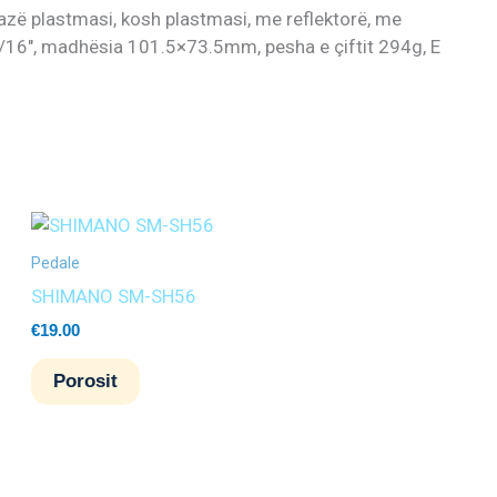
zë plastmasi, kosh plastmasi, me reflektorë, me
 9/16″, madhësia 101.5×73.5mm, pesha e çiftit 294g, E
Pedale
SHIMANO SM-SH56
€
19.00
Porosit