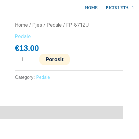
HOME
BICIKLETA
FP-
Home
/
Pjes
/
Pedale
/ FP-871ZU
871ZU
Pedale
quantity
€
13.00
Porosit
Category:
Pedale