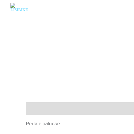
Skip
to
content
Description
Pedale paluese