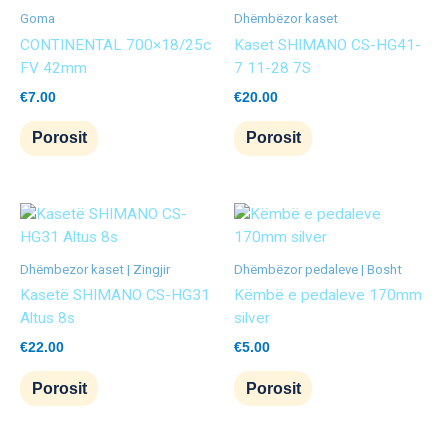
Goma
Dhëmbëzor kaset
CONTINENTAL 700×18/25c
Kaset SHIMANO CS-HG41-
FV 42mm
7 11-28 7S
€
7.00
€
20.00
Porosit
Porosit
Dhëmbezor kaset | Zingjir
Dhëmbëzor pedaleve | Bosht
Kasetë SHIMANO CS-HG31
Këmbë e pedaleve 170mm
Altus 8s
silver
€
22.00
€
5.00
Porosit
Porosit