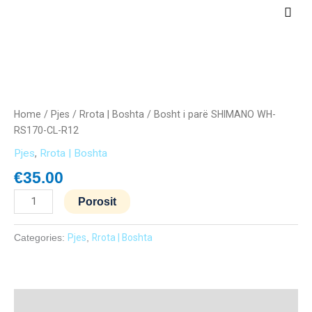
Skip
Main
to
Men
content
Bosht
i
parë
Home
/
Pjes
/
Rrota | Boshta
/ Bosht i parë SHIMANO WH-
SHIMANO
RS170-CL-R12
WH-
Pjes
,
Rrota | Boshta
RS170-
CL-
€
35.00
R12
Porosit
quantity
Categories:
Pjes
,
Rrota | Boshta
Description