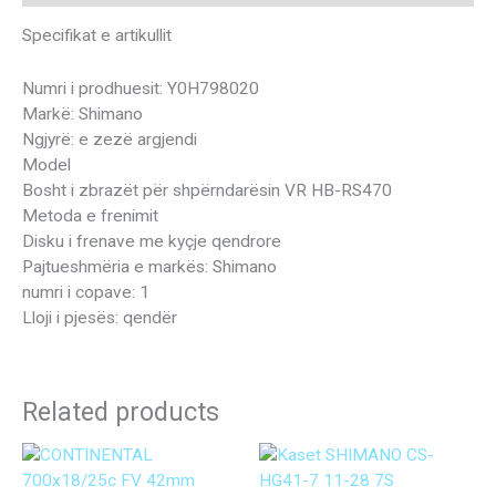
Specifikat e artikullit
Numri i prodhuesit: Y0H798020
Markë: Shimano
Ngjyrë: e zezë argjendi
Model
Bosht i zbrazët për shpërndarësin VR HB-RS470
Metoda e frenimit
Disku i frenave me kyçje qendrore
Pajtueshmëria e markës: Shimano
numri i copave: 1
Lloji i pjesës: qendër
Related products