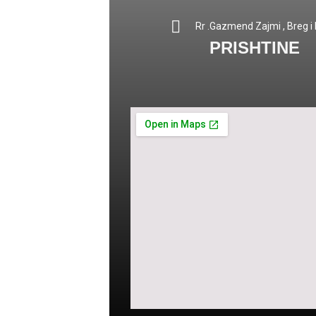
Rr .Gazmend Zajmi , Breg i D
PRISHTINE