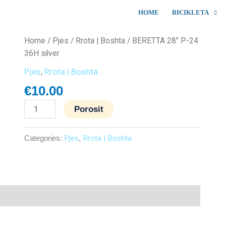
HOME
BICIKLETA
BERETTA
Home
/
Pjes
/
Rrota | Boshta
/ BERETTA 28″ P-24
28"
36H silver
P-
Pjes
,
Rrota | Boshta
24
€
10.00
36H
silver
Porosit
quantity
Categories:
Pjes
,
Rrota | Boshta