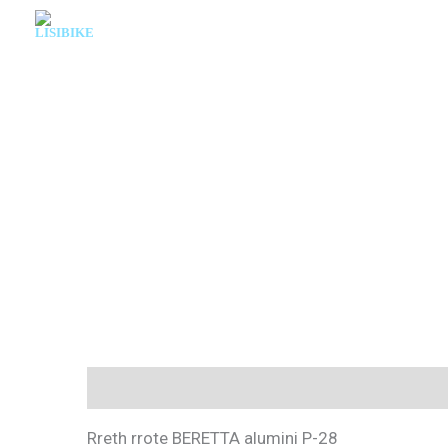
Skip
to
content
Description
Rreth rrote BERETTA alumini P-28