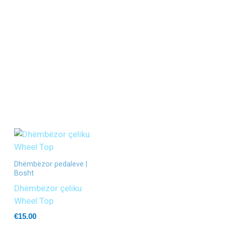
Dhëmbëzor pedaleve |
Bosht
O
Dhëmbëzor çeliku
Wheel Top
€
15.00