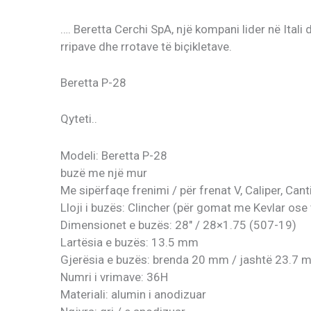
…. Beretta Cerchi SpA, një kompani lider në Ital
rripave dhe rrotave të biçikletave.
Beretta P-28
Qyteti..
Modeli: Beretta P-28
buzë me një mur
Me sipërfaqe frenimi / për frenat V, Caliper, Cant
Lloji i buzës: Clincher (për gomat me Kevlar ose
Dimensionet e buzës: 28″ / 28×1.75 (507-19)
Lartësia e buzës: 13.5 mm
Gjerësia e buzës: brenda 20 mm / jashtë 23.7 
Numri i vrimave: 36H
Materiali: alumin i anodizuar