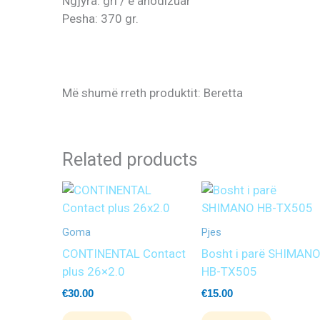
Ngjyra: gri / e anodizuar
Pesha: 370 gr.
Më shumë rreth produktit: Beretta
Related products
Goma
Pjes
CONTINENTAL Contact
Bosht i parë SHIMAN
plus 26×2.0
HB-TX505
€
30.00
€
15.00