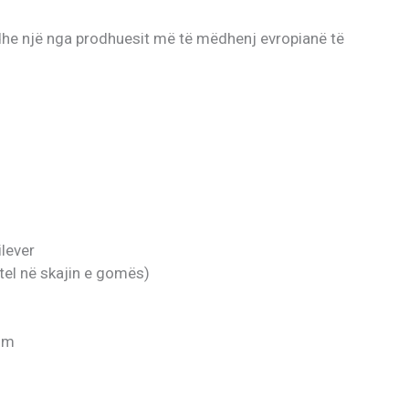
i dhe një nga prodhuesit më të mëdhenj evropianë të
ilever
 tel në skajin e gomës)
mm