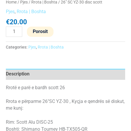
Home
/
Pjes
/
Rrota | Boshta
/ 26″ SC YZ-30 disc scott
Pjes
,
Rrota | Boshta
€
20.00
Porosit
Categories:
Pjes
,
Rrota | Boshta
Description
Rrotë e parë e bardh scott 26
Rrota e përparme 26″SC YZ-30 , Kyçja e qendrës së diskut,
me kunj:
Rim: Scott Alu DISC-25
Boshti
: Shimano Tourney HB-TX505-QR