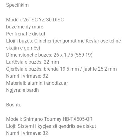
Specifikim
Modeli: 26″ SC YZ-30 DISC
buzë me dy mure
Për frenat e diskut
Lloji i buzës: Clincher (për gomat me Kevlar ose tel në
skajin e gomës)
Dimensionet e buzës: 26 x 1,75 (559-19)
Lartësia e buzës: 22 mm
Gjerësia e buzës: brenda 19,5 mm / jashtë 25,2 mm
Numri i vrimave: 32
Materiali: alumin i anodizuar
Ngjyra: e bardh
Boshti:
Modeli: Shimano Tourney HB-TX505-QR
Lloji: Sistemi i kyçjes së qendrës së diskut
Numri i vrimave: 32