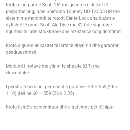
Rrota e përparme Scott 26″ me qendrën e diskut të
përparme origjinale Shimano Tourney HB-TX505-QR me
sistemin e montimit të rotorit CenterLock dhe buzën e
dyfishtë të murit Scott Alu Disc me 32 fole sigurojnë
ngurtësi të lartë strukturore dhe rezistencë ndaj dëmtimit.
Rrota siguron efikasitet të lartë të drejtimit dhe garanton
qëndrueshmëri.
Montimi i rrotave me çlirim të shpejtë (QR) me
ekscentrikë.
I përshtatshëm për përmasat e gomave: 28 – 559 (26 x
1.10) deri në 60 – 559 (26 x 2.35)
Rrota është e përqendruar dhe e gatshme për të hipur.