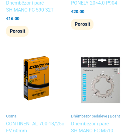
Dhëmbëzor i parë
PONELY 20×4.0 P904
SHIMANO FC-590 32T
€
20.00
€
16.00
Porosit
Porosit
Goma
Dhëmbëzor pedaleve | Bosht
CONTINENTAL 700-18/25c
Dhëmbëzor i parë
FV 60mm
SHIMANO FC-M510