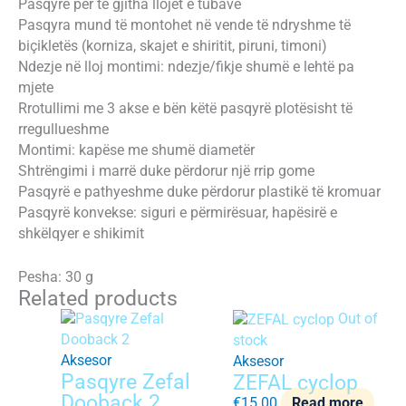
Pasqyrë për të gjitha llojet e tubave
Pasqyra mund të montohet në vende të ndryshme të
biçikletës (korniza, skajet e shiritit, piruni, timoni)
Ndezje në lloj montimi: ndezje/fikje shumë e lehtë pa
mjete
Rrotullimi me 3 akse e bën këtë pasqyrë plotësisht të
rregullueshme
Montimi: kapëse me shumë diametër
Shtrëngimi i marrë duke përdorur një rrip gome
Pasqyrë e pathyeshme duke përdorur plastikë të kromuar
Pasqyrë konvekse: siguri e përmirësuar, hapësirë ​​e
shkëlqyer e shikimit
Pesha: 30 g
Related products
Out of
stock
Aksesor
Aksesor
Pasqyre Zefal
ZEFAL cyclop
Dooback 2
€
15.00
Read more