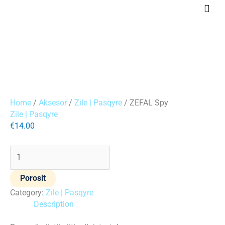
Skip
Mai
to
Men
content
ZEFAL
Spy
quantity
Home
/
Aksesor
/
Zile | Pasqyre
/ ZEFAL Spy
Zile | Pasqyre
€
14.00
Porosit
Category:
Zile | Pasqyre
Description