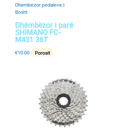
Dhëmbëzor pedaleve |
Bosht
Dhëmbëzor i parë
SHIMANO FC-
M431 36T
€
10.00
Porosit