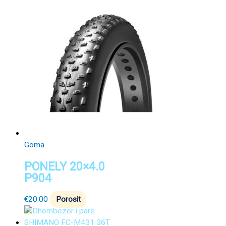
Goma
PONELY 20×4.0
P904
€
20.00
Porosit