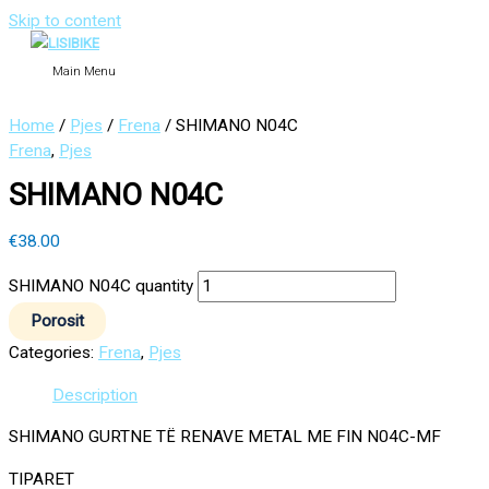
Skip to content
Main Menu
Home
/
Pjes
/
Frena
/ SHIMANO N04C
Frena
,
Pjes
SHIMANO N04C
€
38.00
SHIMANO N04C quantity
Porosit
Categories:
Frena
,
Pjes
Description
SHIMANO GURTNE TË RENAVE METAL ME FIN N04C-MF
TIPARET