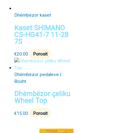
Dhëmbëzor kaset
Kaset SHIMANO
CS-HG41-7 11-28
7S
€
20.00
Porosit
Dhëmbëzor pedaleve |
Bosht
Dhëmbëzor çeliku
Wheel Top
€
15.00
Porosit