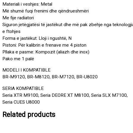
Materiali i veshjes: Metal
Më shumë fuqi frenimi dhe qëndrueshmëri
Me fije radiatori
Siguron jetëgjatësi të jastëkut dhe më pak zbehje nga teknologji
e ftohjes
Forma e jastëkut: Lloji i ngushtë, N
Pistoni: Për kalibrin e frenave me 4 piston
Pllaka e pasme: Kompozit (aliazh dhe inox)
Pako me 1 palë
MODELI I KOMPATIBLE
BR-M9120, BR-M8120, BR-M7120, BR-U8020
SERIA KOMPATIBLE
Seria XTR M9100, Seria DEORE XT M8100, Seria SLX M7100,
Seria CUES U8000
Related products