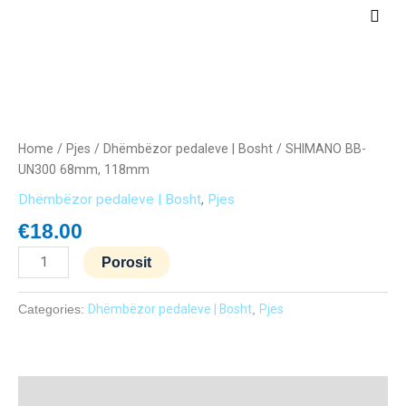
Skip
Main
to
Men
content
SHIMANO
BB-
UN300
Home
/
Pjes
/
Dhëmbëzor pedaleve | Bosht
/ SHIMANO BB-
68mm,
UN300 68mm, 118mm
118mm
Dhëmbëzor pedaleve | Bosht
,
Pjes
quantity
€
18.00
Porosit
Categories:
Dhëmbëzor pedaleve | Bosht
,
Pjes
Description