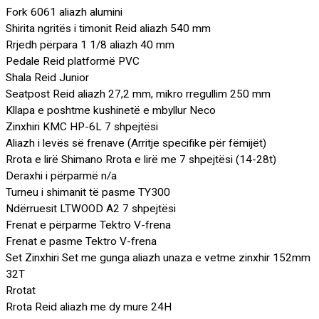
Fork 6061 aliazh alumini
Shirita ngritës i timonit Reid aliazh 540 mm
Rrjedh përpara 1 1/8 aliazh 40 mm
Pedale Reid platformë PVC
Shala Reid Junior
Seatpost Reid aliazh 27,2 mm, mikro rregullim 250 mm
Kllapa e poshtme kushinetë e mbyllur Neco
Zinxhiri KMC HP-6L 7 shpejtësi
Aliazh i levës së frenave (Arritje specifike për fëmijët)
Rrota e lirë Shimano Rrota e lirë me 7 shpejtësi (14-28t)
Deraxhi i përparmë n/a
Turneu i shimanit të pasme TY300
Ndërruesit LTWOOD A2 7 shpejtësi
Frenat e përparme Tektro V-frena
Frenat e pasme Tektro V-frena
Set Zinxhiri Set me gunga aliazh unaza e vetme zinxhir 152mm
32T
Rrotat
Rrota Reid aliazh me dy mure 24H