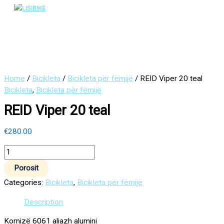
Main
Skip
REID
Menu
to
Viper
content
20
teal
quantity
Home
/
Bicikleta
/
Bicikleta për fëmijë
/ REID Viper 20 teal
Bicikleta
,
Bicikleta për fëmijë
REID Viper 20 teal
€
280.00
Porosit
Categories:
Bicikleta
,
Bicikleta për fëmijë
Description
Kornizë 6061 aliazh alumini