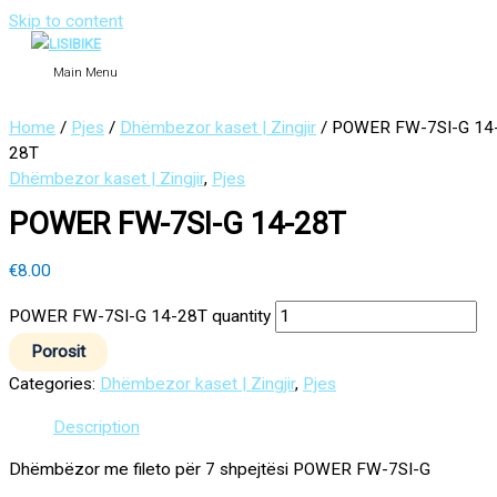
Skip to content
Main Menu
Home
/
Pjes
/
Dhëmbezor kaset | Zingjir
/ POWER FW-7SI-G 14
28T
Dhëmbezor kaset | Zingjir
,
Pjes
POWER FW-7SI-G 14-28T
€
8.00
POWER FW-7SI-G 14-28T quantity
Porosit
Categories:
Dhëmbezor kaset | Zingjir
,
Pjes
Description
Dhëmbëzor me fileto për 7 shpejtësi POWER FW-7SI-G