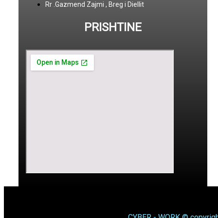
Rr .Gazmend Zajmi , Breg i Diellit
PRISHTINE
CYBER - WORK © copyrigh