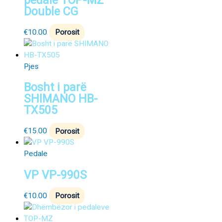
Double CG
€
10.00
Porosit
Pjes
Bosht i parë
SHIMANO HB-
TX505
€
15.00
Porosit
Pedale
VP VP-990S
€
10.00
Porosit