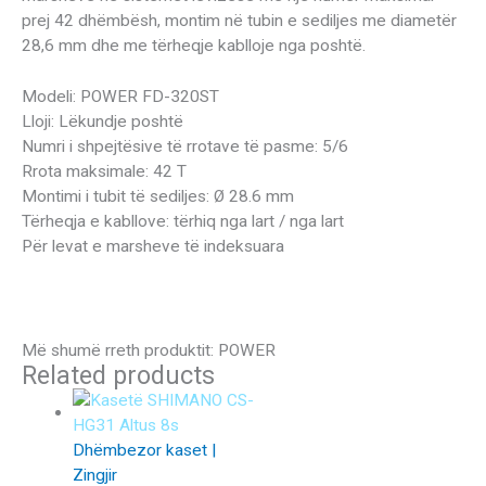
prej 42 dhëmbësh, montim në tubin e sediljes me diametër
28,6 mm dhe me tërheqje kablloje nga poshtë.
Modeli: POWER FD-320ST
Lloji: Lëkundje poshtë
Numri i shpejtësive të rrotave të pasme: 5/6
Rrota maksimale: 42 T
Montimi i tubit të sediljes: Ø 28.6 mm
Tërheqja e kabllove: tërhiq nga lart / nga lart
Për levat e marsheve të indeksuara
Më shumë rreth produktit: POWER
Related products
Dhëmbezor kaset |
Zingjir