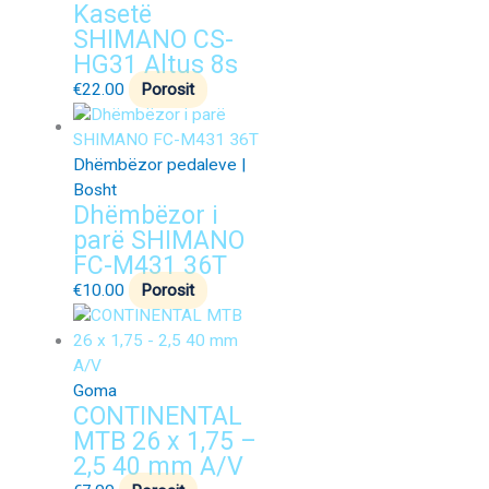
Kasetë
SHIMANO CS-
HG31 Altus 8s
€
22.00
Porosit
Dhëmbëzor pedaleve |
Bosht
Dhëmbëzor i
parë SHIMANO
FC-M431 36T
€
10.00
Porosit
Goma
CONTINENTAL
MTB 26 x 1,75 –
2,5 40 mm A/V