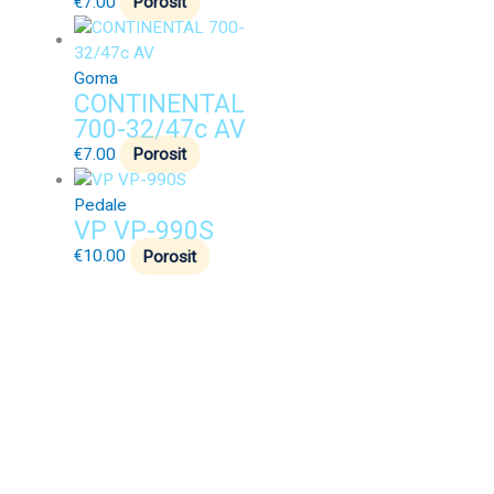
€
7.00
Porosit
Goma
CONTINENTAL
700-32/47c AV
€
7.00
Porosit
Pedale
VP VP-990S
€
10.00
Porosit