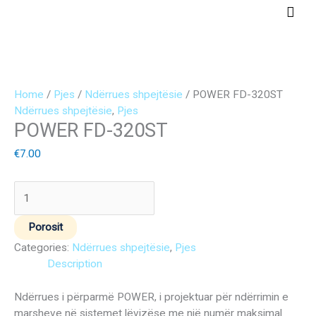
Skip
Main
to
Men
content
POWER
FD-
Home
/
Pjes
/
Ndërrues shpejtësie
/ POWER FD-320ST
320ST
Ndërrues shpejtësie
,
Pjes
POWER FD-320ST
quantity
€
7.00
Porosit
Categories:
Ndërrues shpejtësie
,
Pjes
Description
Ndërrues i përparmë POWER, i projektuar për ndërrimin e
marsheve në sistemet lëvizëse me një numër maksimal