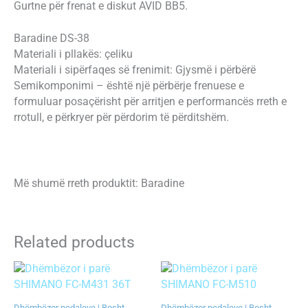
Gurtne për frenat e diskut AVID BB5.
Baradine DS-38
Materiali i pllakës: çeliku
Materiali i sipërfaqes së frenimit: Gjysmë i përbërë
Semikomponimi – është një përbërje frenuese e
formuluar posaçërisht për arritjen e performancës rreth e
rrotull, e përkryer për përdorim të përditshëm.
Më shumë rreth produktit: Baradine
Related products
Dhëmbëzor pedaleve | Bosht
Dhëmbëzor pedaleve | Bosht