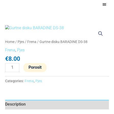
Skip
Main
to
Menu
content
Gurtne
disku
BARADINE
Home
/
Pjes
/
Frena
/ Gurtne disku BARADINE DS-38
DS-
Frena
,
Pjes
38
quantity
€
8.00
Porosit
Categories:
Frena
,
Pjes
Description