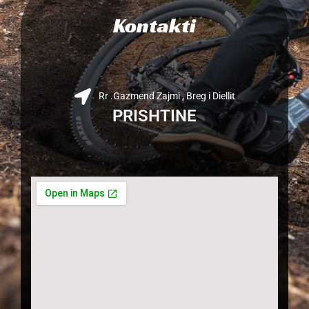
k
a
Kontakti
m
Rr .Gazmend Zajmi , Breg i Diellit
PRISHTINE