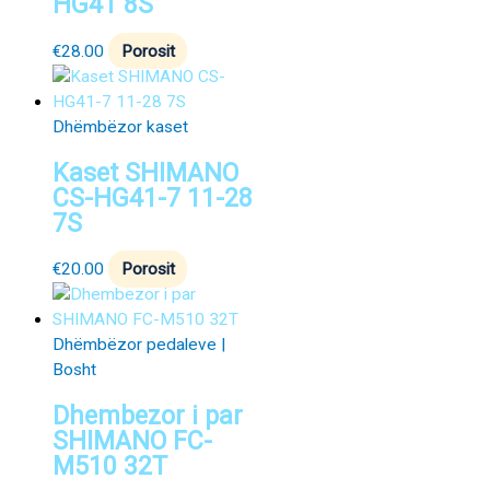
HG41 8S
€
28.00
Porosit
Dhëmbëzor kaset
Kaset SHIMANO
CS-HG41-7 11-28
7S
€
20.00
Porosit
Dhëmbëzor pedaleve |
Bosht
Dhembezor i par
SHIMANO FC-
M510 32T