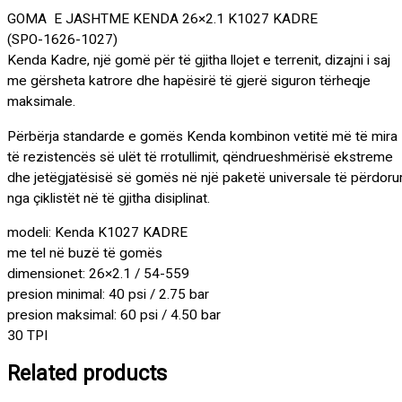
GOMA E JASHTME KENDA 26×2.1 K1027 KADRE
(SPO-1626-1027)
Kenda Kadre, një gomë për të gjitha llojet e terrenit, dizajni i saj
me gërsheta katrore dhe hapësirë ​​të gjerë siguron tërheqje
maksimale.
Përbërja standarde e gomës Kenda kombinon vetitë më të mira
të rezistencës së ulët të rrotullimit, qëndrueshmërisë ekstreme
dhe jetëgjatësisë së gomës në një paketë universale të përdoru
nga çiklistët në të gjitha disiplinat.
modeli: Kenda K1027 KADRE
me tel në buzë të gomës
dimensionet: 26×2.1 / 54-559
presion minimal: 40 psi / 2.75 bar
presion maksimal: 60 psi / 4.50 bar
30 TPI
Related products