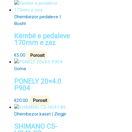
Dhëmbëzor pedaleve |
Bosht
Këmbë e pedaleve
170mm e zez
€
5.00
Porosit
Goma
PONELY 20×4.0
P904
€
20.00
Porosit
Dhëmbezor kaset | Zingjir
SHIMANO CS-