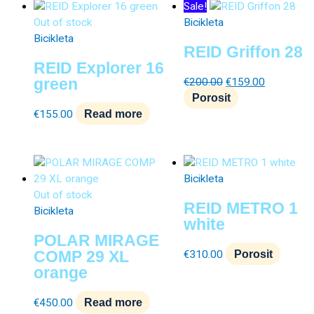
Original
Current
Sale!
price
price
Out of stock
Bicikleta
was:
is:
Bicikleta
REID Griffon 28
€200.00.
€159.00.
REID Explorer 16
green
€
200.00
€
159.00
Porosit
€
155.00
Read more
Bicikleta
Out of stock
REID METRO 1
Bicikleta
white
POLAR MIRAGE
COMP 29 XL
€
310.00
Porosit
orange
€
450.00
Read more