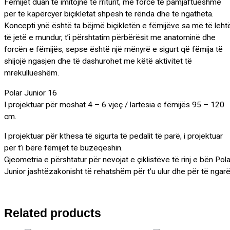
Fëmijët duan të imitojnë të rriturit, me forcë të pamjaftueshme
për të kapërcyer biçikletat shpesh të rënda dhe të ngathëta.
Koncepti ynë është ta bëjmë biçikletën e fëmijëve sa më të leht
të jetë e mundur, t’i përshtatim përbërësit me anatominë dhe
forcën e fëmijës, sepse është një mënyrë e sigurt që fëmija të
shijojë ngasjen dhe të dashurohet me këtë aktivitet të
mrekullueshëm.
Polar Junior 16
I projektuar për moshat 4 – 6 vjeç / lartësia e fëmijës 95 – 120
cm.
I projektuar për kthesa të sigurta të pedalit të parë, i projektuar
për t’i bërë fëmijët të buzëqeshin.
Gjeometria e përshtatur për nevojat e çiklistëve të rinj e bën Pola
Junior jashtëzakonisht të rehatshëm për t’u ulur dhe për të ngarë
Related products