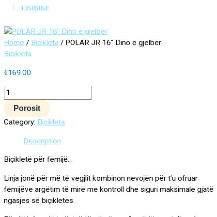
Main
Skip
POLAR
Menu
to
JR
content
16"
Dino
Home
/
Bicikleta
/ POLAR JR 16″ Dino e gjelbër
e
Bicikleta
gjelbër
quantity
€
169.00
Porosit
Category:
Bicikleta
Description
Biçikletë për fëmijë…
Linja jonë për më të vegjlit kombinon nevojën për t’u ofruar
fëmijëve argëtim të mirë me kontroll dhe siguri maksimale gjatë
ngasjes së biçikletës.