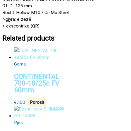
O.L.D.: 135 mm
Bosht: Hollow M10 / Cr-Mo Steel
Ngjyra: e zezë
+ ekscentrike (QR)
Related products
Goma
CONTINENTAL
700-18/25c FV
60mm
€
7.00
Porosit
Pjes