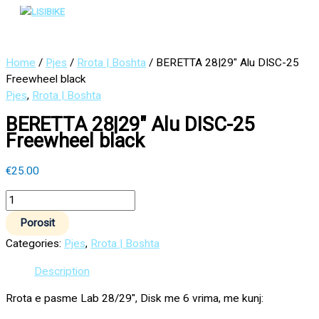
Main
Skip
BERETTA
Menu
to
28|29"
content
Alu
DISC-
Home
/
Pjes
/
Rrota | Boshta
/ BERETTA 28|29″ Alu DISC-25
25
Freewheel black
Freewheel
Pjes
,
Rrota | Boshta
black
BERETTA 28|29″ Alu DISC-25
quantity
Freewheel black
€
25.00
Porosit
Categories:
Pjes
,
Rrota | Boshta
Description
Rrota e pasme Lab 28/29″, Disk me 6 vrima, me kunj: