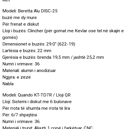
Modeli: Beretta Alu DISC-25
buzë me dy mure
Për frenat e diskut
Lloji i buzës: Clincher (për gomat me Kevlar ose tel në skajin e
gomës)
Dimensionet e buzës: 29.0″ (622-19)
Lartësia e buzës: 22 mm
Gjerësia e buzës: brenda 19,5 mm / jashtë 25,2 mm
Numri i vrimave: 36
Materiali: alumin i anodizuar
Ngjyra: e zezë
Nabla
Modeli: Quando KT-TD7R / Lloji QR
Lloji: Sistemi i diskut me 6 bulonave
Për rrota të shumta me rrota të lira
Për: 6/7 shpejtësi
Numri i vrimave: 36
Materiali i trupit: Aliazh 1 copë i farkëtuar. CNC