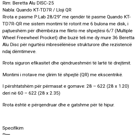
Rim: Beretta Alu DISC-25
Nabla: Quando KT-TD7R / Lloji QR
Rrota e pasme P:Lab 28/29″ me qendër të pasme Quando KT-
TD7R-QR me sistem montimi të rotorit me 6 bulona me disk, i
pajtueshëm për dhëmbëza me fileto me shpejtësi 6/7 (Multiple
Wheel Freewheel Procket) dhe buzë teli me dy mure 36 Beretta
Alu Disc për ngurtësi mbresëlënëse strukturore dhe rezistencë
ndaj dëmtimeve.
Rrota siguron efikasitet dhe qëndrueshmëri të lartë të drejtimit.
Montimi i rrotave me çlirim të shpejtë (QR) me ekscentrikë.
I përshtatshëm për përmasat e gomave: 28 – 622 (28 x 1.20)
deri në 60 – 622 (28 x 2.35)
Rrota është e përqendruar dhe e gatshme për të hipur.
Specifikim
Rim