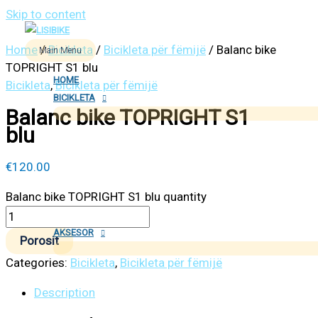
Skip to content
Home
/
Bicikleta
/
Bicikleta për fëmijë
/ Balanc bike
Main Menu
TOPRIGHT S1 blu
HOME
Bicikleta
,
Bicikleta për fëmijë
BICIKLETA
Balanc bike TOPRIGHT S1
blu
€
120.00
Balanc bike TOPRIGHT S1 blu quantity
AKSESOR
Porosit
Categories:
Bicikleta
,
Bicikleta për fëmijë
Description