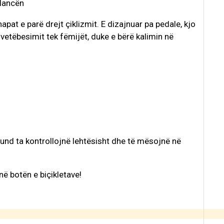
alancën
apat e parë drejt çiklizmit. E dizajnuar pa pedale, kjo
 vetëbesimit tek fëmijët, duke e bërë kalimin në
und ta kontrollojnë lehtësisht dhe të mësojnë në
në botën e biçikletave!