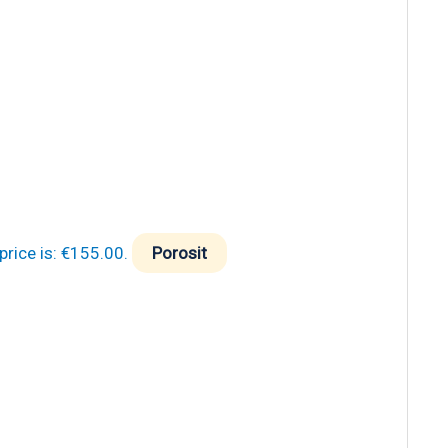
price is: €155.00.
Porosit