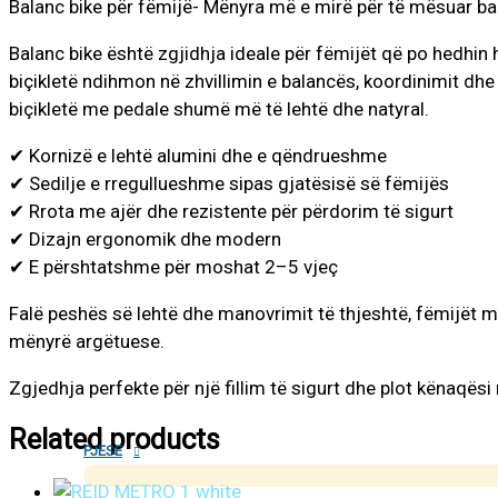
Balanc bike për fëmijë- Mënyra më e mirë për të mësuar b
Balanc bike është zgjidhja ideale për fëmijët që po hedhin h
biçikletë ndihmon në zhvillimin e balancës, koordinimit dhe
biçikletë me pedale shumë më të lehtë dhe natyral.
✔ Kornizë e lehtë alumini dhe e qëndrueshme
✔ Sedilje e rregullueshme sipas gjatësisë së fëmijës
✔ Rrota me ajër dhe rezistente për përdorim të sigurt
✔ Dizajn ergonomik dhe modern
✔ E përshtatshme për moshat 2–5 vjeç
Falë peshës së lehtë dhe manovrimit të thjeshtë, fëmijët m
mënyrë argëtuese.
Zgjedhja perfekte për një fillim të sigurt dhe plot kënaqësi 
Related products
PJESE