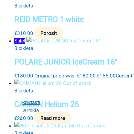
Bicikleta
REID METRO 1 white
€
310.00
Porosit
Sale!
Bicikleta
POLARE JUNIOR IceCream 16″
€
180.00
Original price was: €180.00.
€
155.00
Current 
Out of stock
Bicikleta
CAIMAN Helium 26
KONTAKTI
SHPORTA
€
240.00
Read more
0
Out of stock
Bicikleta